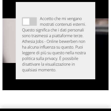
Contenuto esterno
raccomandato dalla
redazione
Accetto che mi vengano
mostrati contenuti esterni.
Questo significa che i dati personali
sono trasmessi a piattaforme terze.
Athesia Jobs - Online bewerben non
ha alcuna influenza su questo. Puoi
leggere di più su questo nella nostra
politica sulla privacy. È possibile
disattivare la visualizzazione in
qualsiasi momento.